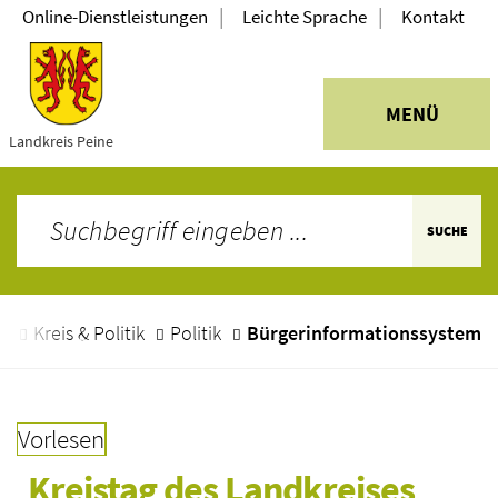
|
|
Online-Dienstleistungen
Leichte Sprache
Kontakt
MENÜ
Landkreis Peine
SUCHE
e
Kreis & Politik
Politik
Bürgerinformationssystem
Vorlesen
Kreistag des Landkreises 