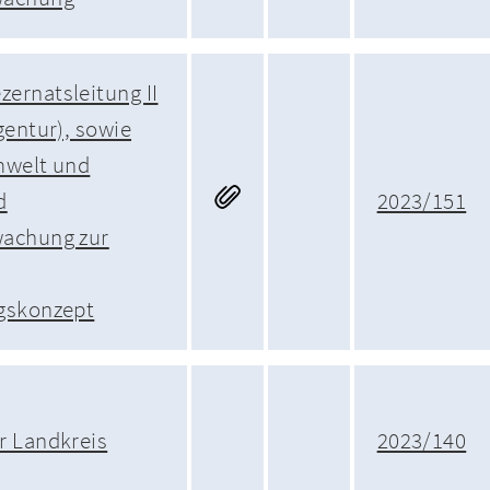
ernatsleitung II
gentur), sowie
mwelt und
d
2023/151
achung zur
gskonzept
r Landkreis
2023/140