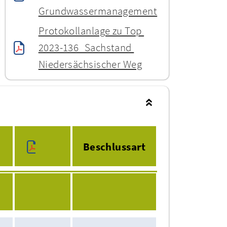
Grundwassermanagement
Protokollanlage zu Top 
2023-136_Sachstand 
Niedersächsischer Weg
Beschlussart