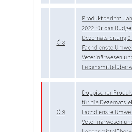
Produktbericht Ja
2022 für das Budge
Dezernatsleitung 2
Ö 8
Fachdienste Umwel
Veterinärwesen un
Lebensmittelüber
Doppischer Produk
für die Dezernatsle
Ö 9
Fachdienste Umwel
Veterinärwesen un
Lebensmittelüber