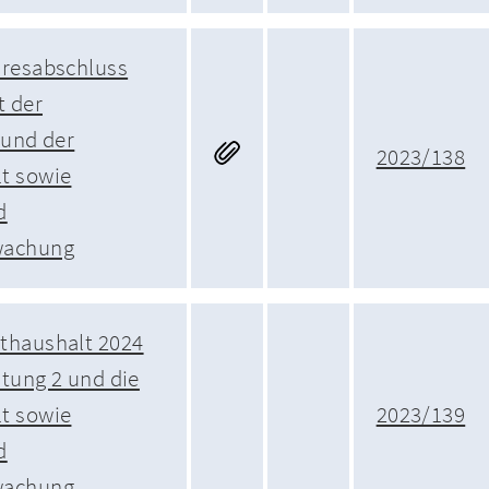
hresabschluss
t der
 und der
2023/138
t sowie
d
wachung
thaushalt 2024
itung 2 und die
t sowie
2023/139
d
wachung