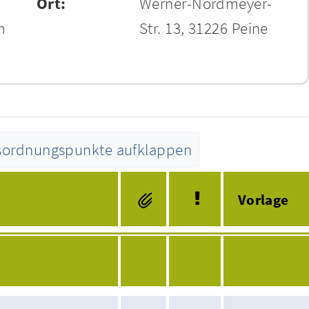
Ort:
Werner-Nordmeyer-
m
Str. 13, 31226 Peine
esordnungspunkte aufklappen
Tagesordnung
Vorlage