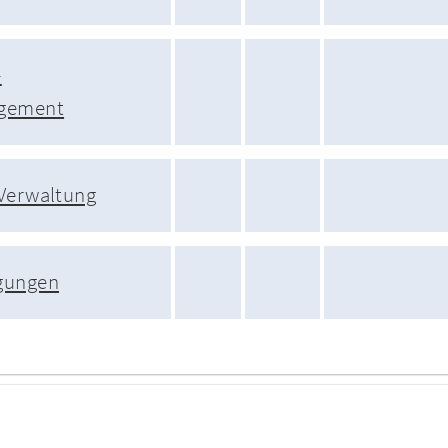
-
gement
 Verwaltung
gungen