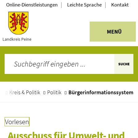
|
|
Online-Dienstleistungen
Leichte Sprache
Kontakt
MENÜ
Landkreis Peine
SUCHE
e
Kreis & Politik
Politik
Bürgerinformationssystem
Vorlesen
Ausschuss für Umwelt- und 