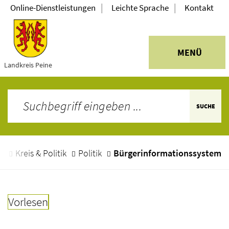
|
|
Online-Dienstleistungen
Leichte Sprache
Kontakt
MENÜ
Landkreis Peine
SUCHE
e
Kreis & Politik
Politik
Bürgerinformationssystem
Vorlesen