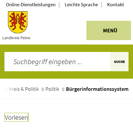
|
|
Online-Dienstleistungen
Leichte Sprache
Kontakt
MENÜ
Landkreis Peine
SUCHE
e
Kreis & Politik
Politik
Bürgerinformationssystem
Vorlesen