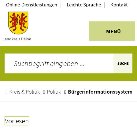
|
|
Online-Dienstleistungen
Leichte Sprache
Kontakt
MENÜ
Landkreis Peine
SUCHE
e
Kreis & Politik
Politik
Bürgerinformationssystem
Vorlesen