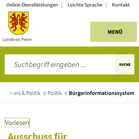
|
|
Online-Dienstleistungen
Leichte Sprache
Kontakt
MENÜ
Landkreis Peine
SUCHE
e
Kreis & Politik
Politik
Bürgerinformationssystem
Vorlesen
Ausschuss für 