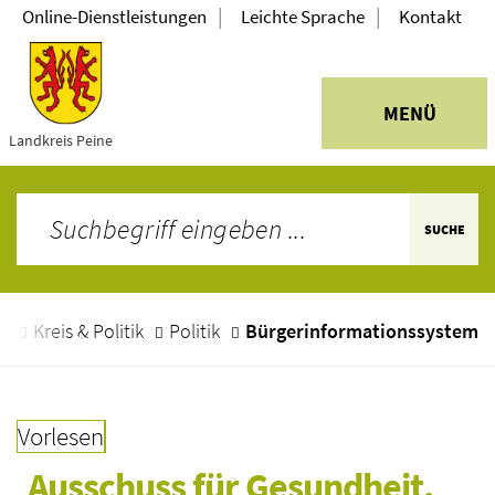
|
|
Online-Dienstleistungen
Leichte Sprache
Kontakt
MENÜ
Landkreis Peine
SUCHE
e
Kreis & Politik
Politik
Bürgerinformationssystem
Vorlesen
Ausschuss für Gesundheit, 