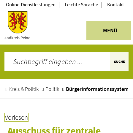
|
|
Online-Dienstleistungen
Leichte Sprache
Kontakt
MENÜ
Landkreis Peine
SUCHE
e
Kreis & Politik
Politik
Bürgerinformationssystem
Vorlesen
Ausschuss für zentrale 