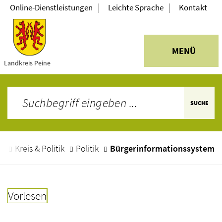
|
|
Online-Dienstleistungen
Leichte Sprache
Kontakt
MENÜ
Landkreis Peine
SUCHE
e
Kreis & Politik
Politik
Bürgerinformationssystem
Vorlesen