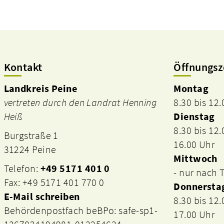
Kontakt
Öffnungsz
Landkreis Peine
Montag
vertreten durch den Landrat Henning
8.30 bis 12
Heiß
Dienstag
8.30 bis 12
Burgstraße 1
16.00 Uhr
31224 Peine
Mittwoch
Telefon:
+49 5171 401 0
- nur nach
Fax: +49 5171 401 770 0
Donnersta
E-Mail schreiben
8.30 bis 12
Behördenpostfach beBPo: safe-sp1-
17.00 Uhr