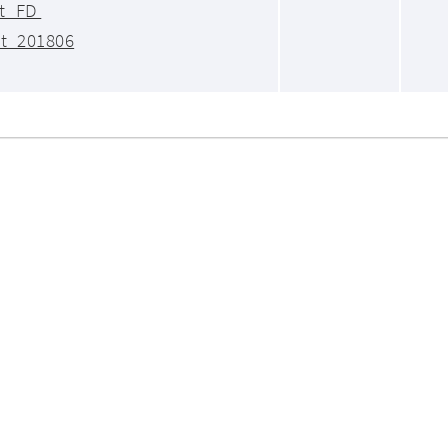
t_FD 
t_201806