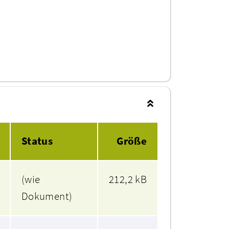
Status
Größe
(wie
212,2 kB
Dokument)