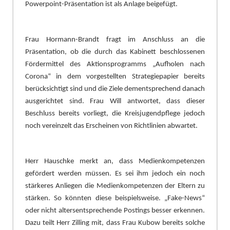
Powerpoint-Prä
sentation ist als Anlage beigefü
gt.
Frau Hormann-Brandt fragt im Anschluss an die
Prä
sentation, o
b die durch das Kabinett beschlossenen
Fö
rdermittel des Aktionsprogramms „
Aufholen nach
Corona“
in dem vorgestellten Strategiepapier bereits
berü
cksichtigt sind und die Ziele dementsprechend danach
ausgerichtet sind. Frau Will antwortet, dass dieser
Besch
l
uss bereits vorliegt, die Kreisjugendpflege jedoch
noch vereinzelt das Erscheinen von Richtlinien abwartet.
Herr Hauschke merkt an, dass Medienkompetenzen
gefö
rdert werden mü
ssen. Es sei ihm jedoch ein noch
stä
rkeres Anliegen die Medienkompetenzen der El
tern z
u
stä
rken. So kö
nnten diese beispielsweise
. „
Fake-News“
oder nicht altersentsprechende Postings besser erkennen.
Dazu teilt Herr Zilling mit, dass Frau Kubow bereits solche