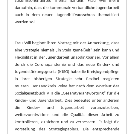
zukunftsorientiertes Thema handelt. Frau Will meint
daraufhin, dass die kommunale verbandliche Jugendarbeit
auch in dem neuen Jugendhilfeausschuss thematisiert
werden soll.
Frau Will beginnt ihren Vortrag mit der Anmerkung,
dass
eine Strategie niemals „
in Stein gemeiß
elt“
sein kann und
Flexibilitä
t in der Jugendarbeit unabdingbar sei. Vor allem
durch die Coronapandemie und das neue Kinder- und
Jugendstä
rkungsgesetz (KJSG) habe die Kreisjugendpflege
in ihrer bisherigen Strat
e
gie sehr flexibel reagieren
mü
ssen. Der Landkreis Peine hat nach dem Wortlaut des
Sozialgesetzbuch VIII die „
Gesamtverantwortung“
fü
r die
Kinder- und Jugendarbeit. Dies bedeutet unter anderem
die Kinder- und Jugendarbeit voranzutreiben,
weiterzuentwickeln
und die Qualitä
t dieser Arbeit zu
kontrollieren, zu sichern und zu verbessern. Es folgt die
Vorstellung des Strategiepapiers. Die entsprechende