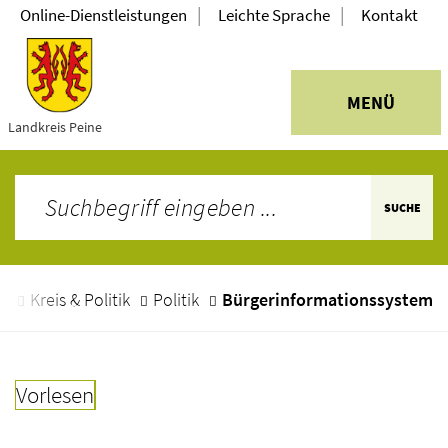
|
|
Online-Dienstleistungen
Leichte Sprache
Kontakt
MENÜ
Landkreis Peine
SUCHE
e
Kreis & Politik
Politik
Bürgerinformationssystem
Vorlesen