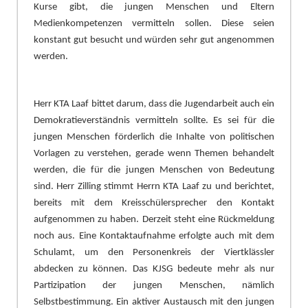
Kurse gibt, die jungen Menschen und Eltern
Medienkompetenzen vermitteln solle
n. Diese seien
konstant gut besucht und wü
rden sehr gut angenommen
werden.
Herr KTA Laaf bittet darum, dass die Jugendarbeit auch ein
Demokratieverstä
ndnis vermitteln sollte. Es sei fü
r die
jungen Menschen fö
rderlich die Inhalte von politischen
Vorlagen
zu verstehen, gerade wenn Themen behandelt
werden, die fü
r die jungen Menschen von Bedeutung
sind. Herr Zilling stimmt Herrn KTA Laaf zu und berichtet,
bereits mit dem Kreisschü
lersprecher den Kontakt
aufgenommen zu haben. Derzeit steht eine Rü
ckmeldung
n
o
ch aus. Eine Kontaktaufnahme erfolgte auch mit dem
Schulamt, um den Personenkreis der Viertklä
ssler
abdecken zu kö
nnen. Das KJSG bedeute mehr als nur
Partizipation der jungen Menschen, nä
mlich
Selbstbestimmung. Ein aktiver Austausch mit den jungen