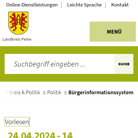
|
|
Online-Dienstleistungen
Leichte Sprache
Kontakt
MENÜ
Landkreis Peine
SUCHE
e
Kreis & Politik
Politik
Bürgerinformationssystem
Vorlesen
24.04.2024 - 14 