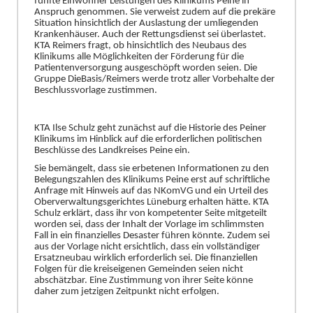
fü
nfte Einwohner Leistungen des Klinikums Peine in
Anspruch genommen. Sie verweist zudem auf die prekä
re
Situation hinsichtlich der Auslastung der umliegenden
Krankenhä
user. Auch der Rettungsdienst sei ü
berlastet.
KTA Reimers fragt, ob hinsichtlich des
Neubaus des
Klinikums alle Mö
glichkeiten der Fö
rderung fü
r die
Patientenversorgung ausgeschö
pft worden seien. Die
Gruppe DieBasis/Reimers werde trotz aller Vorbehalte der
Beschlussvorlage zustimmen.
KTA Ilse Schulz geht zunä
chst auf die Historie des Peine
r
Klinikums im Hinblick auf die erforderlichen politischen
Beschlü
sse des Landkreises Peine ein.
Sie bemä
ngelt, dass sie erbetenen Informationen zu den
Belegungszahlen des Klinikums Peine erst auf schriftliche
Anfrage mit Hinweis auf das NKomVG und ein Urt
eil des
Oberverwaltungsgerichtes Lü
neburg erhalten hä
tte. KTA
Schulz erklä
rt, dass ihr von kompetenter Seite mitgeteilt
worden sei, dass der Inhalt der Vorlage im schlimmsten
Fall in ein finanzielles Desaster fü
hren kö
nnte. Zudem sei
aus der Vorlage nicht
ersichtlich, dass ein vollstä
ndiger
Ersatzneubau wirklich erforderlich sei. Die finanziellen
Folgen fü
r die kreiseigenen Gemeinden seien nicht
abschä
tzbar. Eine Zustimmung von ihrer Seite kö
nne
daher zum jetzigen Zeitpunkt nicht erfolgen.