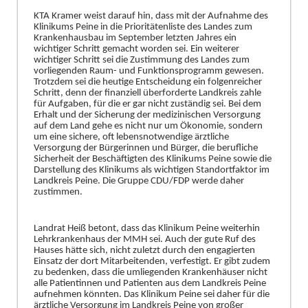
KTA Kramer weist
darauf hin, dass mit der Aufnahme des
Klinikums Peine in die Prioritä
tenliste des Landes zum
Krankenhausbau im September letzten Jahres ein
wichtiger Schritt gemacht worden sei. Ein weiterer
wichtiger Schritt sei die Zustimmung des Landes zum
vorliegende
n
Raum- und Funktionsprogramm gewesen.
Trotzdem sei die heutige Entscheidung ein folgenreicher
Schritt, denn der finanziell ü
berforderte Landkreis zahle
fü
r Aufgaben, fü
r die er gar nicht zustä
ndig sei. Bei dem
Erhalt und der Sicherung der medizinischen Ve
r
sorgung
auf dem Land gehe es nicht nur um Ö
konomie, sondern
um eine sichere, oft lebensnotwendige ä
rztliche
Versorgung der Bü
rgerinnen und Bü
rger, die berufliche
Sicherheit der Beschä
ftigten des Klinikums Peine sowie die
Darstellung des Klinikums als wich
t
igen Standortfaktor im
Landkreis Peine. Die Gruppe CDU/FDP werde daher
zustimmen.
Landrat Heiß
betont, dass das Klinikum Peine weiterhin
Lehrkrankenhaus der MMH sei. Auch der gute Ruf des
Hauses hä
tte sich, nicht zuletzt durch den engagierten
Einsatz der
dort Mitarbeitenden, verfestigt. Er gibt zudem
zu bedenken, dass die umliegenden Krankenhä
user nicht
alle Patientinnen und Patienten aus dem Landkreis Peine
aufnehmen kö
nnten. Das Klinikum Peine sei daher fü
r die
ä
rztliche Versorgung im Landkreis Peine vo
n
groß
er