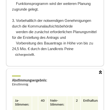
Funktionsprogramm wird der weiteren Planung
zugrunde gelegt.
3. Vorbehaltlich der notwendigen Genehmigunge
n
durch die Kommunalaufsichtsbehö
rde
werden die zunä
chst erforderlichen Planungsmittel
fü
r die Erstellung des Antrags und
Vorbereitung des Bauantrags in Hö
he von
bis zu
24,5 Mio. €
durch den Landkreis Peine
sichergestellt.
Abstimmungsergebnis:
Einstimmig
Ja-
40
Nein-
2
Enthaltung/en:
Stimmen:
Stimmen: