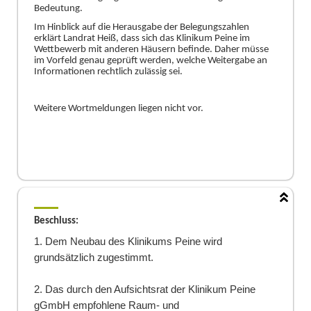
Bedeutung.
Im Hinblick auf die Herausgabe der Belegungszahlen
erklä
rt Landrat Heiß
, dass sich das Klinikum Peine im
Wettbewerb mit anderen Hä
usern befinde. Daher mü
sse
im Vorfeld genau geprü
ft werden, welche Weitergabe an
Informationen rechtlich zu
lä
ssig sei.
Weitere Wortmeldungen liegen nicht vor.
Beschluss:
1. Dem Neubau des Klinikums Peine wird
grundsä
tzlich zugestimmt.
2. Das durch den Aufsichtsrat der Klinikum Peine
gGmbH empfohlene Raum- und