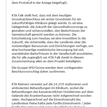
dem Protokoll in der Anlage beigefü
gt).
KTA Falk stellt fest,
dass mit dem heutigen
Grundsatzbeschluss ein erster Grundstein fü
r ein
zukunftsfä
higes Klinikum gelegt werde. Es sei eine
Gelegenheit, die Zukunft
der
Gesundheitsvorsorge zu
gestalten und sicherzustellen, den Bedü
rfnissen der
Gemeinschaft gerecht werden z
u kö
nnen. Die
Entscheidung zum Neubau sei eine Investition in die
Zukunft, die sicherstelle, dass der Landkreis ü
ber die
notwendigen Ressourcen und Einrichtungen verfü
ge, um
eine hochwertige medizinische Versorgung bei sich
wandelnden Bedü
rfnissen in der
G
esellschaft anzubieten,
die fü
r alle zugä
nglich sei. KTA Falk dankt in diesem
Zus
ammenhang allen an dem Projekt b
eteiligten.
Die Gruppe SPD/Grü
ne werden dem vorliegenden
Beschlussvorschlag daher zustimmen.
KTA Reimers verweist auf die 24.259 stationä
ren u
nd
ambulanten Behandlungen im Klinikum, wobei die
Behandlungen des kassenä
rztlichen Notdienstes auf dem
Gelä
nde des Krankenhauses nicht mitgerechnet worden
seien. Hochgerechnet auf die Einwohnerzahl des
Landkreises Peine hä
tte jede fü
nfte Einwohnerin / je
d
er