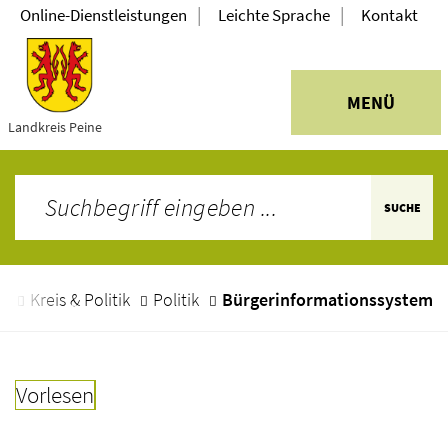
|
|
Online-Dienstleistungen
Leichte Sprache
Kontakt
MENÜ
Landkreis Peine
SUCHE
e
Kreis & Politik
Politik
Bürgerinformationssystem
Vorlesen