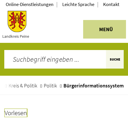
|
|
Online-Dienstleistungen
Leichte Sprache
Kontakt
MENÜ
Landkreis Peine
SUCHE
e
Kreis & Politik
Politik
Bürgerinformationssystem
Vorlesen