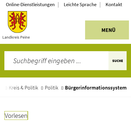
|
|
Online-Dienstleistungen
Leichte Sprache
Kontakt
MENÜ
Landkreis Peine
SUCHE
e
Kreis & Politik
Politik
Bürgerinformationssystem
Vorlesen