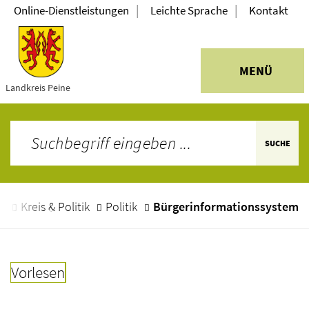
|
|
Online-Dienstleistungen
Leichte Sprache
Kontakt
MENÜ
Landkreis Peine
SUCHE
e
Kreis & Politik
Politik
Bürgerinformationssystem
Vorlesen