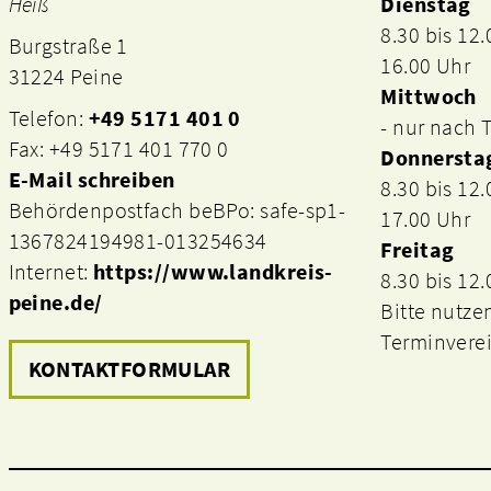
Heiß
Dienstag
8.30 bis 12
Burgstraße 1
16.00 Uhr
31224 Peine
Mittwoch
Telefon:
+49 5171 401 0
- nur nach
Fax: +49 5171 401 770 0
Donnersta
E-Mail schreiben
8.30 bis 12
Behördenpostfach beBPo: safe-sp1-
17.00 Uhr
1367824194981-013254634
Freitag
Internet:
https://www.landkreis-
8.30 bis 12
peine.de/
Bitte nutze
Terminvere
KONTAKTFORMULAR