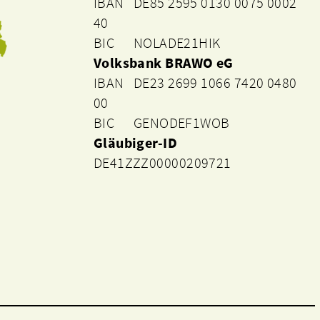
IBAN DE85 2595 0130 0075 0002
40
BIC NOLADE21HIK
Volksbank BRAWO eG
IBAN DE23 2699 1066 7420 0480
00
BIC GENODEF1WOB
Gläubiger-ID
DE41ZZZ00000209721