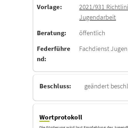
Vorlage:
2021/931 Richtlin
Jugendarbeit
Beratung:
öffentlich
Federführe
Fachdienst Juge
nd:
Beschluss:
geändert besch
Wortprotokoll
Die Fö
rderung wird laut Empfehlung des Jugend