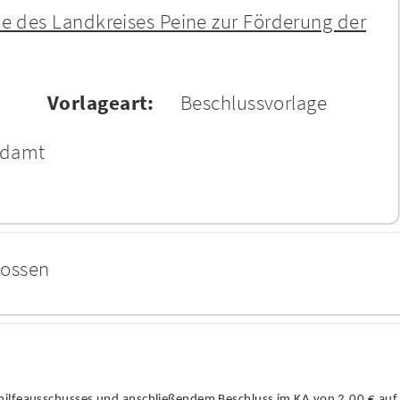
ie des Landkreises Peine zur Förderung der
Vorlageart:
Beschlussvorlage
ndamt
lossen
hilfeausschusses und anschließ
endem Beschluss im KA von 2,00 €
auf