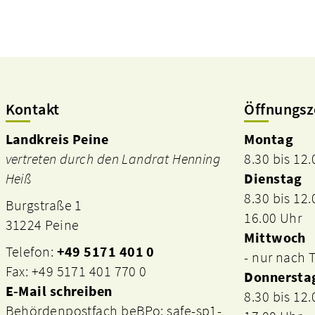
Kontakt
Öffnungsz
Landkreis Peine
Montag
vertreten durch den Landrat Henning
8.30 bis 12
Heiß
Dienstag
8.30 bis 12
Burgstraße 1
16.00 Uhr
31224 Peine
Mittwoch
Telefon:
+49 5171 401 0
- nur nach
Fax: +49 5171 401 770 0
Donnersta
E-Mail schreiben
8.30 bis 12
Behördenpostfach beBPo: safe-sp1-