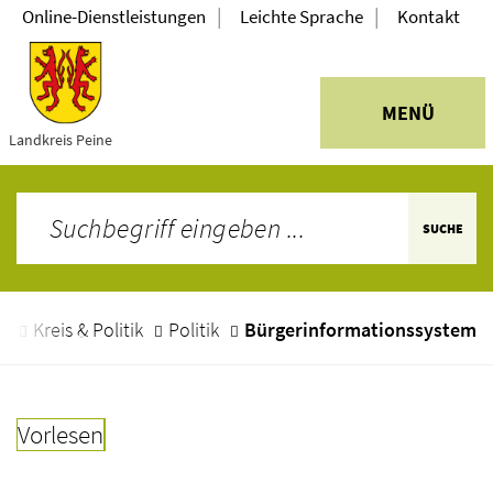
|
|
Online-Dienstleistungen
Leichte Sprache
Kontakt
MENÜ
Landkreis Peine
SUCHE
e
Kreis & Politik
Politik
Bürgerinformationssystem
Vorlesen