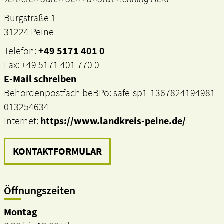
Burgstraße 1
31224 Peine
Telefon:
+49 5171 401 0
Fax: +49 5171 401 770 0
E-Mail schreiben
Behördenpostfach beBPo: safe-sp1-1367824194981-
013254634
Internet:
https://www.landkreis-peine.de/
KONTAKTFORMULAR
Öffnungszeiten
Montag