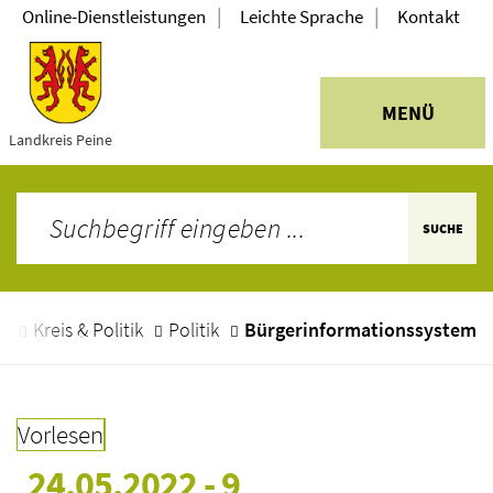
|
|
Online-Dienstleistungen
Leichte Sprache
Kontakt
MENÜ
Landkreis Peine
SUCHE
e
Kreis & Politik
Politik
Bürgerinformationssystem
Vorlesen
24.05.2022 - 9 