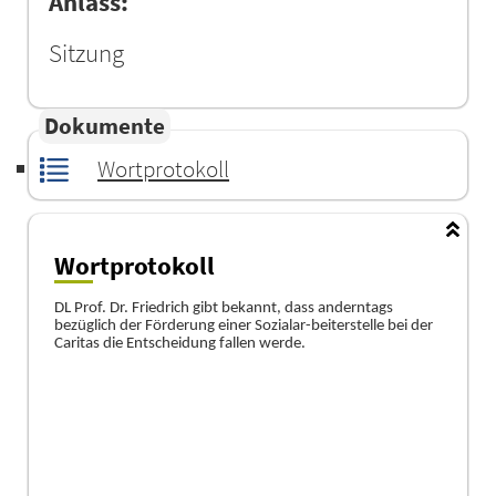
Anlass:
Sitzung
Dokumente
Wortprotokoll
Wortprotokoll
DL Prof. Dr. Friedrich gibt bekannt, dass and
erntags
bezü
glich der Fö
rderung einer Sozialar-beiterstelle bei der
Carita
s die Entscheidung fallen werde.