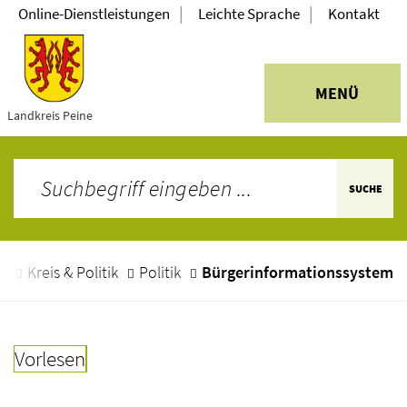
|
|
Online-Dienstleistungen
Leichte Sprache
Kontakt
MENÜ
Landkreis Peine
SUCHE
e
Kreis & Politik
Politik
Bürgerinformationssystem
Vorlesen