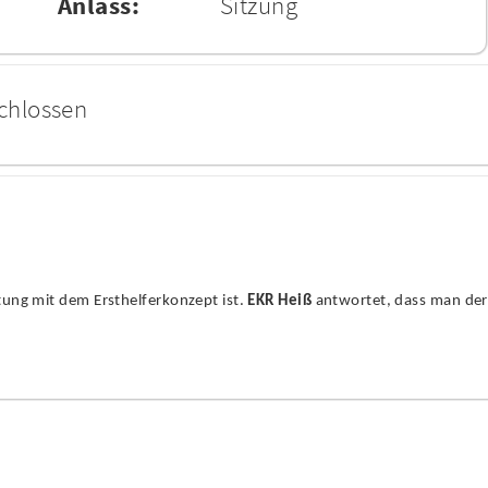
Anlass:
Sitzung
chlossen
ung mit dem Ersthelferkonzept ist.
EKR Heiß
antwortet, dass man derz