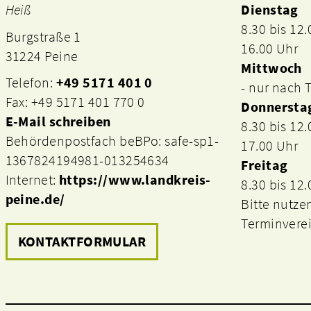
Heiß
Dienstag
8.30 bis 12
Burgstraße 1
16.00 Uhr
31224 Peine
Mittwoch
Telefon:
+49 5171 401 0
- nur nach
Fax: +49 5171 401 770 0
Donnersta
E-Mail schreiben
8.30 bis 12
Behördenpostfach beBPo: safe-sp1-
17.00 Uhr
1367824194981-013254634
Freitag
Internet:
https://www.landkreis-
8.30 bis 12
peine.de/
Bitte nutze
Terminvere
KONTAKTFORMULAR