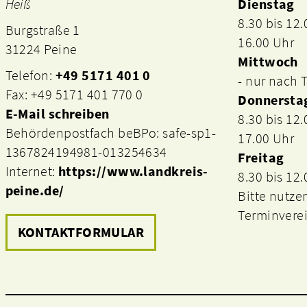
Heiß
Dienstag
8.30 bis 12
Burgstraße 1
16.00 Uhr
31224 Peine
Mittwoch
Telefon:
+49 5171 401 0
- nur nach
Fax: +49 5171 401 770 0
Donnersta
E-Mail schreiben
8.30 bis 12
Behördenpostfach beBPo: safe-sp1-
17.00 Uhr
1367824194981-013254634
Freitag
Internet:
https://www.landkreis-
8.30 bis 12
peine.de/
Bitte nutze
Terminvere
KONTAKTFORMULAR