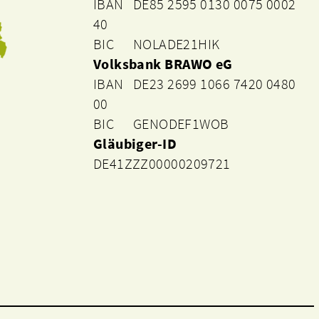
IBAN DE85 2595 0130 0075 0002
40
BIC NOLADE21HIK
Volksbank BRAWO eG
IBAN DE23 2699 1066 7420 0480
00
BIC GENODEF1WOB
Gläubiger-ID
DE41ZZZ00000209721