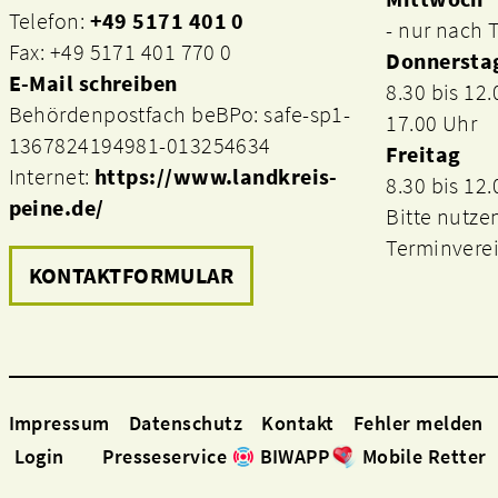
Telefon:
+49 5171 401 0
- nur nach
Fax: +49 5171 401 770 0
Donnersta
E-Mail schreiben
8.30 bis 12
Behördenpostfach beBPo: safe-sp1-
17.00 Uhr
1367824194981-013254634
Freitag
Internet:
https://www.landkreis-
8.30 bis 12
peine.de/
Bitte nutze
Terminvere
KONTAKTFORMULAR
Impressum
Datenschutz
Kontakt
Fehler melden
Login
Presseservice
BIWAPP
Mobile Retter