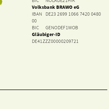
BIC NOLADE21HIK
Volksbank BRAWO eG
IBAN DE23 2699 1066 7420 0480
00
BIC GENODEF1WOB
Gläubiger-ID
DE41ZZZ00000209721