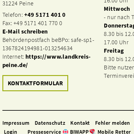
16.00 Uhr
31224 Peine
Mittwoch
Telefon:
+49 5171 401 0
- nur nach
Fax: +49 5171 401 770 0
Donnersta
E-Mail schreiben
8.30 bis 12
Behördenpostfach beBPo: safe-sp1-
17.00 Uhr
1367824194981-013254634
Freitag
Internet:
https://www.landkreis-
8.30 bis 12
peine.de/
Bitte nutze
Terminvere
KONTAKTFORMULAR
Impressum
Datenschutz
Kontakt
Fehler melden
Login
Presseservice
BIWAPP
Mobile Retter