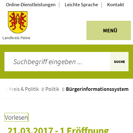
|
|
Online-Dienstleistungen
Leichte Sprache
Kontakt
MENÜ
Landkreis Peine
SUCHE
e
Kreis & Politik
Politik
Bürgerinformationssystem
Vorlesen
21.03.2017 - 1 Eröffnung 