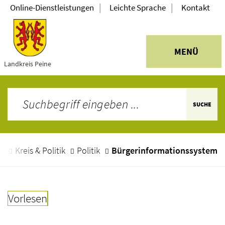
|
|
Online-Dienstleistungen
Leichte Sprache
Kontakt
MENÜ
Landkreis Peine
SUCHE
e
Kreis & Politik
Politik
Bürgerinformationssystem
Vorlesen