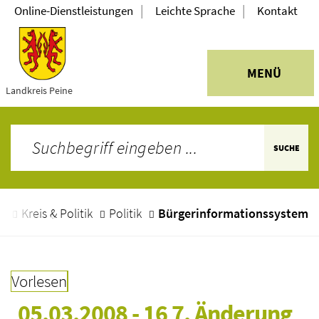
|
|
Online-Dienstleistungen
Leichte Sprache
Kontakt
MENÜ
Landkreis Peine
SUCHE
e
Kreis & Politik
Politik
Bürgerinformationssystem
Vorlesen
05.03.2008 - 16 7. Änderung 