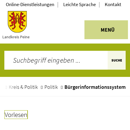
|
|
Online-Dienstleistungen
Leichte Sprache
Kontakt
MENÜ
Landkreis Peine
SUCHE
e
Kreis & Politik
Politik
Bürgerinformationssystem
Vorlesen