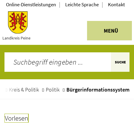
|
|
Online-Dienstleistungen
Leichte Sprache
Kontakt
MENÜ
Landkreis Peine
SUCHE
e
Kreis & Politik
Politik
Bürgerinformationssystem
Vorlesen