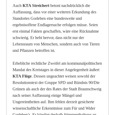
Auch
KTA Streichert
betont nachdrücklich die
Auffassung, dass vor einer weiteren Erku
n
dung des
Standortes Gorleben eine bundesweite und
ergebnisoffene Endlagersuche erfo
l
gen müsse. Seien
erst einmal Fakten geschaffen, wäre eine Rücknahme
schwierig. Er hebt hervor, dass nicht nur der
Lebensraum von Menschen, sondern auch von Tieren
und Pfla
n
zen betroffen ist.
Erhebliche rechtliche Zweifel am kommunalpolitischen
Mandat des Kreistages in dieser A
n
gelegenheit äußert
KTA Flöge
. De
s
sen ungeachtet weisen sowohl der
Resolutionstext der Gruppe SPD und Bündnis 90/Die
Grünen als auch der des Rates der Stadt Braunschweig
nach seiner Auffassung einige Mängel und
Ungereimtheiten auf. Ihm fehlen derzeit gesiche
r
te
wissenschaftliche Erkenntnisse zum Für und Wider
Gorleben’s. Er kündigt deshalb Sti
m
menthaltung an.