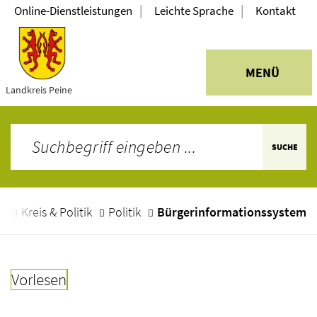
|
|
Online-Dienstleistungen
Leichte Sprache
Kontakt
MENÜ
Landkreis Peine
SUCHE
e
Kreis & Politik
Politik
Bürgerinformationssystem
Vorlesen