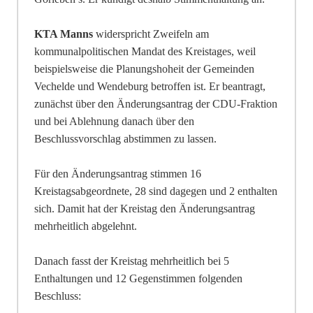
KTA Manns
widerspricht Zweifeln am
kommunalpolitischen Ma
n
dat des Kreistages, weil
be
i
spielsweise die Planungshoheit der Gemeinden
Vechelde und Wendeburg b
e
troffen ist. Er beantragt,
zunächst über den Änderungsantrag der CDU-Fraktion
und bei Ablehnung danach über den
B
e
schlussvorschlag abstimmen zu lassen.
Für den Änderungsantrag stimmen 16
Kreistagsabgeordnete, 28 sind dagegen und 2 entha
l
ten
sich. Damit hat der Kreistag den Änderungsantrag
meh
r
heitlich abgelehnt.
Danach fasst der Kreistag mehrheitlich bei 5
Enthaltungen und 12 Gegenstimmen folgenden
Beschluss: