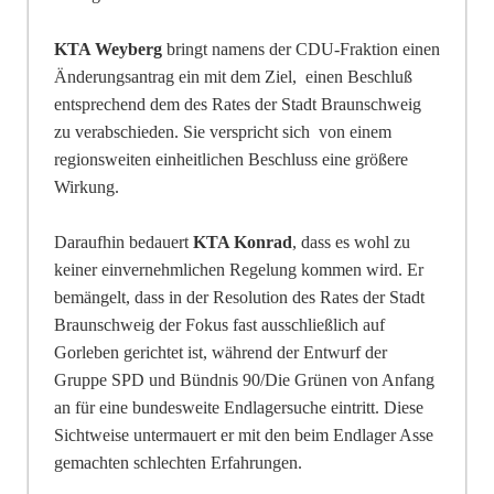
KTA Weyberg
bringt namens der CDU-Fraktion einen
Änd
e
rungsantrag ein mit dem Ziel, einen Beschluß
entsprechend dem des Rates der Stadt Braunschweig
zu verabschieden. Sie ve
r
spricht sich von einem
regionsweiten einheitlichen Beschluss eine größere
Wi
r
kung.
Daraufhin bedauert
KTA Konrad
, dass es wohl zu
keiner einve
r
nehmlichen Regelung ko
m
men wird. Er
bemängelt, dass in der Resolution des Rates der Stadt
Braunschweig der F
o
kus fast ausschließlich auf
Gorleben gerichtet ist, während der Entwurf der
Gruppe SPD und Bündnis 90/Die Grünen von Anfang
an für eine bundesweite Endlagersuche eintritt. Diese
Sichtweise u
n
termauert er mit den beim Endlager Asse
gemachten schlechten Erfahrungen.