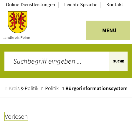
|
|
Online-Dienstleistungen
Leichte Sprache
Kontakt
MENÜ
Landkreis Peine
SUCHE
e
Kreis & Politik
Politik
Bürgerinformationssystem
Vorlesen