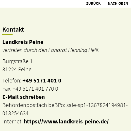
ZURÜCK
NACH OBEN
Kontakt
Landkreis Peine
vertreten durch den Landrat Henning Heiß
Burgstraße 1
31224 Peine
Telefon:
+49 5171 401 0
Fax: +49 5171 401 770 0
E-Mail schreiben
Behördenpostfach beBPo: safe-sp1-1367824194981-
013254634
Internet:
https://www.landkreis-peine.de/