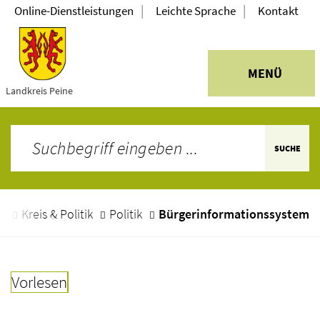
|
|
Online-Dienstleistungen
Leichte Sprache
Kontakt
MENÜ
Landkreis Peine
SUCHE
e
Kreis & Politik
Politik
Bürgerinformationssystem
Vorlesen