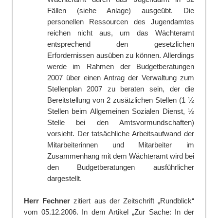
Fällen (siehe Anlage) ausgeübt. Die
personellen Ressourcen des Jugen
d
amtes
reichen nicht aus, um das Wächt
e
ramt
entsprechend den gesetzlichen
Erfordernissen ausüben zu können. Allerdings
werde im Rahmen der Budge
t
beratungen
2007 über einen Antrag der Verwaltung zum
Stellenplan 2007 zu beraten sein, der die
Bereitstellung von 2 z
u
sätzlichen Stellen (1 ½
Stellen beim Allgemeinen Sozialen Dienst, ½
Stelle bei den Amtsvormundschaften)
vorsieht. Der tatsächliche Arbeitsaufwand der
Mitarbeiterinnen und Mitarbeiter im
Zusammenhang mit dem Wächteramt wird bei
den Budgetberatungen au
s
führlicher
dargestellt.
Herr Fechner
zitiert aus der Zeitschrift „Rundblick“
vom 05.12.2006. In dem Artikel „Zur Sache: In der