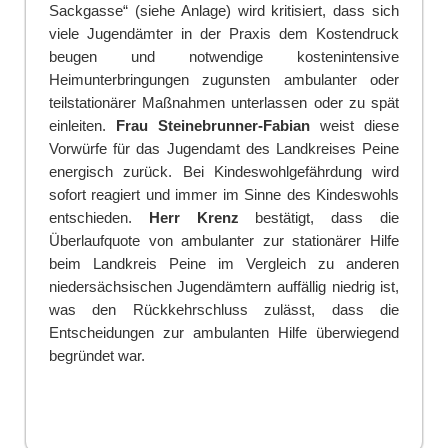
Sackgasse“ (siehe Anlage) wird kritisiert, dass sich
viele Jugen
d
ämter in der Praxis dem Kostendruck
beugen und notwendige kostenintensive
Hei
m
unterbringungen zugun
s
ten ambulanter oder
teilstationärer Maßnahmen unterlassen oder zu spät
einleiten.
Frau Steinebrunner-Fabian
weist diese
Vorwürfe für das J
u
gendamt des Landkreises Peine
e
nergisch zurück. Bei Kindeswohlgefährdung wird
sofort reagiert und immer im Sinne des Kindeswohls
entschieden.
Herr Krenz
best
ä
tigt, dass die
Überlaufquote von ambulanter zur stationärer Hilfe
beim Landkreis Peine im Vergleich zu anderen
niedersächsischen Jugen
d
ämtern auffällig niedrig ist,
was den Rückkehrschluss zulässt, dass die
Entscheidungen zur ambulanten Hilfe übe
r
wiegend
begründet war.