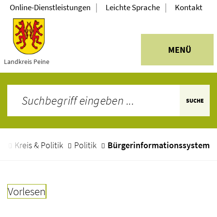
|
|
Online-Dienstleistungen
Leichte Sprache
Kontakt
MENÜ
Landkreis Peine
SUCHE
e
Kreis & Politik
Politik
Bürgerinformationssystem
Vorlesen