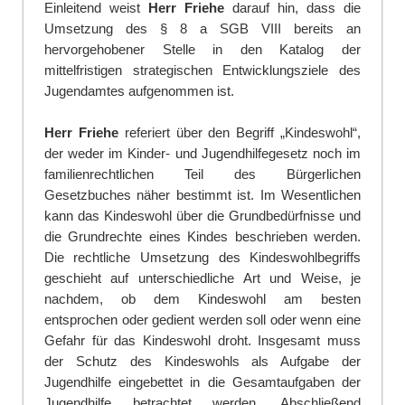
Einleitend weist
Herr Friehe
darauf hin, dass die
Umsetzung des § 8 a SGB VIII b
e
reits an
hervorgehobener Stelle in den Katalog der
mittelfristigen strategischen En
t
wicklungsziele des
Jugendamtes aufgenommen ist.
Herr Friehe
referiert über den Begriff „Kindeswohl“,
der weder im Kinder- und J
u
gendhilfegesetz noch im
familienrechtlichen Teil des Bürgerlichen
Gesetzbuches n
ä
her bestimmt ist. Im Wesentlichen
kann das Kindeswohl über die Grundbedürfnisse und
die Grundrechte e
i
nes Kindes beschrieben werden.
Die rechtliche Umsetzung des Kindeswohlbegriffs
g
e
schieht auf unterschiedliche Art und Weise, je
nachdem, ob dem Kindeswohl am besten
en
t
sprochen oder gedient werden soll oder wenn eine
Gefahr für das Kindeswohl droht. Insg
e
samt muss
der Schutz des Kindeswohls als Aufgabe der
Jugendhilfe eingebettet in die Gesamtaufgaben der
Jugendhilfe betrachtet we
r
den. Abschließend