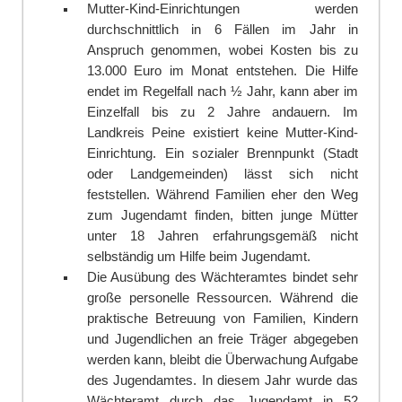
Mutter-Kind-Einrichtungen werden
durchschnittlich in 6 Fällen im Jahr in
A
n
spruch genommen, wobei Kosten bis zu
13.000 Euro im Monat entstehen. Die Hilfe
endet im Regelfall nach ½ Jahr, kann aber im
Einzelfall bis zu 2 Jahre andauern. Im
Landkreis Peine existiert keine Mutter-Kind-
Einrichtung. Ein s
o
zialer Brennpunkt (Stadt
oder Landgemeinden) lässt sich nicht
feststellen. Während Familien eher den Weg
zum Jugendamt finden, bitten junge Mütter
unter 18 Jahren erfahrungsgemäß nicht
selbstä
n
dig um Hilfe beim Jugendamt.
Die Ausübung des Wächteramtes bindet sehr
große personelle Ressourcen. Während die
praktische Betreuung von Familien, Kindern
und Jugendlichen an freie Träger abgegeben
werden kann, bleibt die Überwachung Aufgabe
des Jugendamtes. In diesem Jahr wurde das
Wächteramt durch das Jugendamt in 52