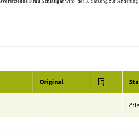
gsvorsitzende Frau Schlaugat
wird der 3. Satzung zur Änderung 
Anlagen
Original
Sta
öff