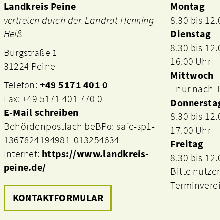
Landkreis Peine
Montag
vertreten durch den Landrat Henning
8.30 bis 12
Heiß
Dienstag
8.30 bis 12
Burgstraße 1
16.00 Uhr
31224 Peine
Mittwoch
Telefon:
+49 5171 401 0
- nur nach
Fax: +49 5171 401 770 0
Donnersta
E-Mail schreiben
8.30 bis 12
Behördenpostfach beBPo: safe-sp1-
17.00 Uhr
1367824194981-013254634
Freitag
Internet:
https://www.landkreis-
8.30 bis 12
peine.de/
Bitte nutze
Terminvere
KONTAKTFORMULAR