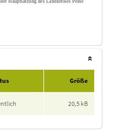
der Hauptsatzung des Landkreises Peine
tus
Größe
entlich
20,5 kB