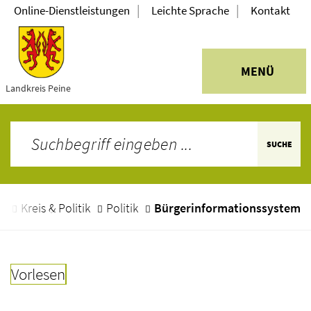
|
|
Online-Dienstleistungen
Leichte Sprache
Kontakt
MENÜ
Landkreis Peine
SUCHE
e
Kreis & Politik
Politik
Bürgerinformationssystem
Vorlesen