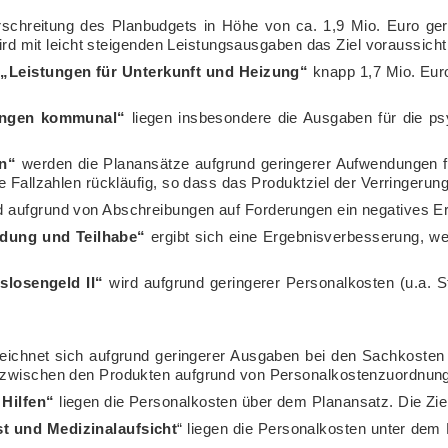
rschreitung des Planbudgets in Höhe von ca. 1,9 Mio. Euro ger
wird mit leicht steigenden Leistungsausgaben das Ziel voraussichtl
 „Leistungen für Unterkunft und Heizung“
knapp 1,7 Mio. Euro,
tungen kommunal“
liegen insbesondere die Ausgaben für die p
en“
werden die Planansätze aufgrund geringerer Aufwendungen f
 Fallzahlen rückläufig, so dass das Produktziel der Verringerung d
 aufgrund von Abschreibungen auf Forderungen ein negatives Er
ldung und Teilhabe“
ergibt sich eine Ergebnisverbesserung, we
slosengeld II“
wird aufgrund geringerer Personalkosten (u.a. St
eichnet sich aufgrund geringerer Ausgaben bei den Sachkosten 
h zwischen den Produkten aufgrund von Personalkostenzuordnun
 Hilfen“
liegen die Personalkosten über dem Planansatz. Die Ziel
t und Medizinalaufsicht
“ liegen die Personalkosten unter dem 