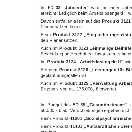
Im
FD 33 „Jobcenter“
wird mit einer Unte
erreicht. Lediglich beim Arbeitslosengeld II 
Davon entfallen allein auf das
Produkt 3121
Planansätzen liegen.
Beim
Produkt 3122 „Eingliederungsleis
den Planansätzen.
Auch im
Produkt 3123 „einmalige Beihilf
Bekleidung unterschritten. Insgesamt sind die
Im
Produkt 3124 „Arbeitslosengeld II“
wird
Bei dem
Produkt 3126 „Leistungen für Bi
geplant ausgefallen ist
Auch im
Produkt 3129 „Verwaltung Arbeit
Ergebnis von ca. 175.000,-€ erwartet.
Im Budget des
FD 35 „Gesundheitsamt“
z
50.000,- € ab. Verschiebungen ergeben sic
Beim Produkt
41201 „Sozialpsychiatrische
Beim Produkt
41401 „Amtsärztlichen Diens