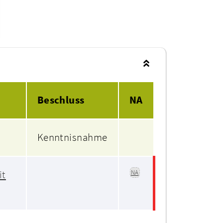
Beschluss
NA
Kenntnisnahme
it
NA