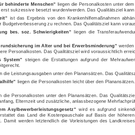
für behinderte Menschen“
liegen die Personalkosten unter dem P
rst sukzessive besetzt wurden/werden. Das Qualitätsziel kann v
eit“
ist das Ergebnis von den Krankenhilfemaßnahmen abhängi
Budgetverbesserung zu rechnen. Das Qualitätsziel kann vorauss
ung bes. soz. Schwierigkeiten“
liegen die Transferaufwendu
Grundsicherung im Alter und bei Erwerbsminderung“
werden 
re Personalkosten. Das Qualitätsziel wird voraussichtlich erreic
s System“
steigen die Erstattungen aufgrund der Mehraufwen
itgerecht.
n die Leistungsausgaben unter den Planansätzen. Das Qualitätszie
lhilfe“
liegen die Personalkosten leicht über den Planansätzen.
n die Personalkosten unter den Planansätzen. Das Qualitätsziel
anfang, Elternzeit und zusätzliche, anlassbezogene Mehrfachprü
em Asylbewerberleistungsgesetz“
wird es aufgrund sinkende
rstattet das Land die Kostenpauschale auf Basis der höheren
 Damit werden letztendlich die Vorleistungen des Landkreises