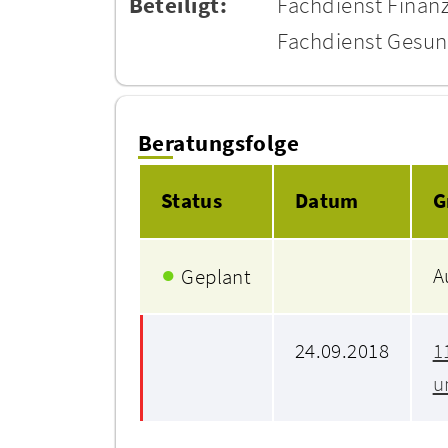
Beteiligt:
Fachdienst Finanz
Fachdienst Gesu
Beratungsfolge
Status
Datum
G
●
A
Geplant
24.09.2018
1
u