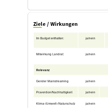
Ziele / Wirkungen
Im
Budget
enthalten:
ja/nein
Mitwirkung
Landrat:
j
a
/nein
Relevanz
Gender Mainstreaming
ja/nein
Pr
vention/Nachhaltigkeit
ja/nein
ä
Klima-/Umwelt-/Naturschutz
ja/nein