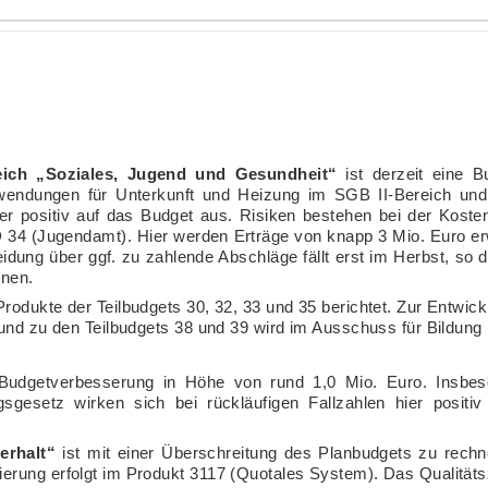
eich „Soziales, Jugend und Gesundheit“
ist derzeit eine 
fwendungen für Unterkunft und Heizung im SGB II-Bereich und
er positiv auf das Budget aus. Risiken bestehen bei der Kosten
 34 (Jugendamt). Hier werden Erträge von knapp 3 Mio. Euro erwar
dung über ggf. zu zahlende Abschläge fällt erst im Herbst, so da
nnen.
rodukte der Teilbudgets 30, 32, 33 und 35 berichtet. Zur Entwic
und zu den Teilbudgets 38 und 39 wird im Ausschuss für Bildung K
Budgetverbesserung in Höhe von rund 1,0 Mio. Euro. Insbe
gesetz wirken sich bei rückläufigen Fallzahlen hier positiv
erhalt“
ist mit einer Überschreitung des Planbudgets zu rechn
rung erfolgt im Produkt 3117 (Quotales System). Das Qualitätsz