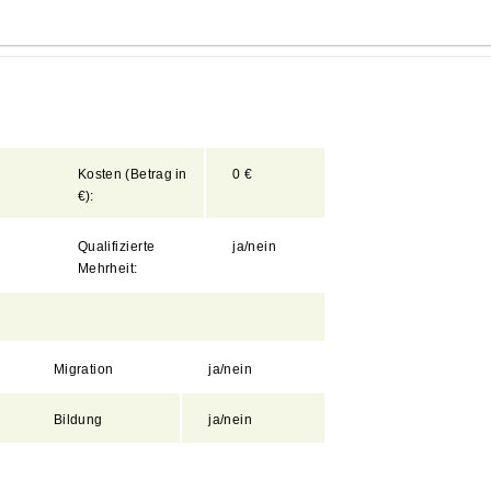
Kosten
(Betrag
in
0 €
€):
Qualifizierte
ja/
nein
Mehrheit:
Migration
ja/nein
Bildung
ja/nein