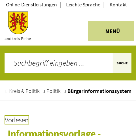
|
|
Online-Dienstleistungen
Leichte Sprache
Kontakt
MENÜ
Landkreis Peine
SUCHE
e
Kreis & Politik
Politik
Bürgerinformationssystem
Vorlesen
Informationsvorlage - 