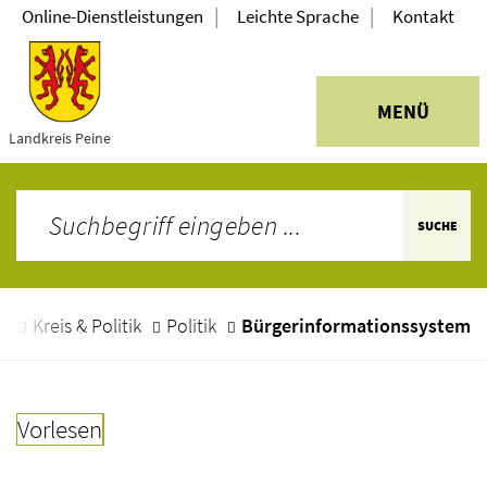
|
|
Online-Dienstleistungen
Leichte Sprache
Kontakt
MENÜ
Landkreis Peine
SUCHE
e
Kreis & Politik
Politik
Bürgerinformationssystem
Vorlesen