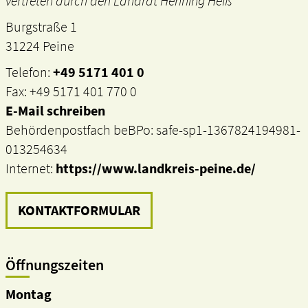
vertreten durch den Landrat Henning Heiß
Burgstraße 1
31224 Peine
Telefon:
+49 5171 401 0
Fax: +49 5171 401 770 0
E-Mail schreiben
Behördenpostfach beBPo: safe-sp1-1367824194981-
013254634
Internet:
https://www.landkreis-peine.de/
KONTAKTFORMULAR
Öffnungszeiten
Montag