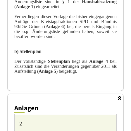
Änderungsliste sind in § 1 der
Haushaltssatzung
(
A
n
lage 1
) eingearbeitet.
Ferner liegen dieser Vorlage die bisher eingegangenen
Anträge der Kreistagsfraktionen SPD und
Bündnis
90/Die Grünen
(
Anlage
6
) bei, die bereits Eingang in
die o.g. Änderungsliste gefunden h
a
ben, soweit sie
beziffert worden sind.
b) Stellenplan
Der vollständige
Stellenplan
liegt als
Anlage
4
bei.
Zusätzlich sind die Veränderungen g
e
genüber 2011 als
Aufstellung (
Anlage
5
) beigefügt.
Anlagen
Anlagen
2