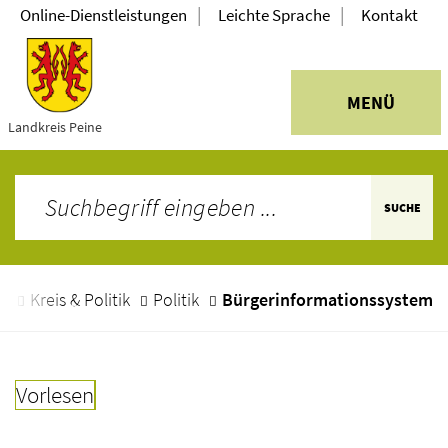
|
|
Online-Dienstleistungen
Leichte Sprache
Kontakt
MENÜ
Landkreis Peine
SUCHE
e
Kreis & Politik
Politik
Bürgerinformationssystem
Vorlesen