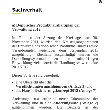
Sachverhalt
a) Doppischer Produkthaushaltsplan der
Verwaltung 2012
Im Rahmen der Sitzung des Kreistages am 30.
November 2011 wurden den Kreistagsa
b
geordne
ten
der Entwurf eines doppischen Produkthaushaltes sowie
Veränderungen gege
n
über dem Stellenplan 2011
ausgehändigt. Ebenfalls ausgehändigt wurden die
Darstellung
s
systematik zu den mittelfristigen
Entwicklungszielen sowie die Handlungsschwerpunkte
2011/2012.
Dieser Vorlage sind beigefügt:
eine Übersicht über die
Verpflichtungsermächtigungen
(
Anlage
3
) und
das
Haushaltssicherungskonzept 2012
(
Anlage
7
)
Änderungen u.a. aufgrund neuer Erkenntnisse der
Verwaltung sind in eine
Änderungsliste
(
Anlage 2
)
aufgenommen worden. Die Beiträge in der