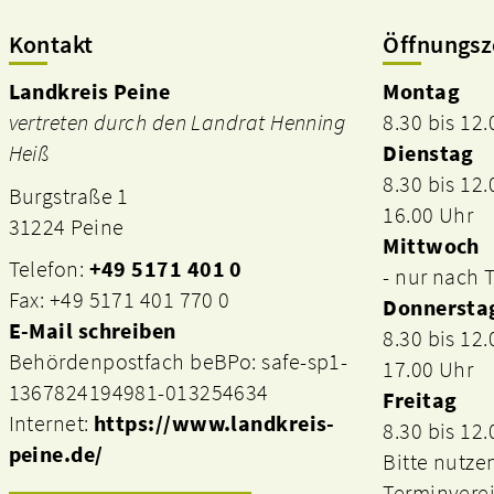
Kontakt
Öffnungsz
Landkreis Peine
Montag
vertreten durch den Landrat Henning
8.30 bis 12
Heiß
Dienstag
8.30 bis 12
Burgstraße 1
16.00 Uhr
31224 Peine
Mittwoch
Telefon:
+49 5171 401 0
- nur nach
Fax: +49 5171 401 770 0
Donnersta
E-Mail schreiben
8.30 bis 12
Behördenpostfach beBPo: safe-sp1-
17.00 Uhr
1367824194981-013254634
Freitag
Internet:
https://www.landkreis-
8.30 bis 12
peine.de/
Bitte nutze
Terminvere