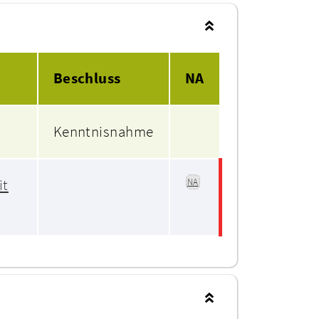
Beschluss
NA
Kenntnisnahme
it
NA