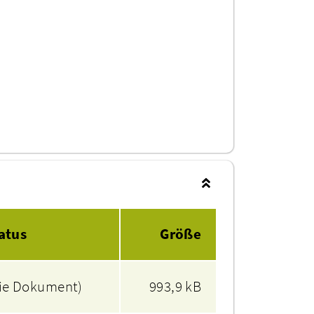
atus
Größe
ie Dokument)
993,9 kB