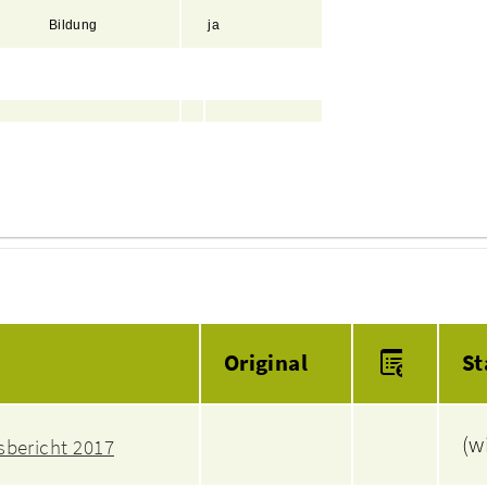
Bildung
ja
Anlagen
Original
St
(w
bericht 2017