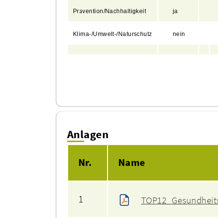
Pr
vention/Nachhaltigkeit
ja
ä
Klima-/Umwelt-/Naturschutz
nein
Anlagen
Nr.
Name
1
TOP12_Gesundheits