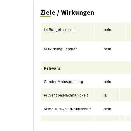
Ziele / Wirkungen
Im
Budget
enthalten:
nein
Mitwirkung
Landrat:
nein
Relevanz
Gender Mainstreaming
nein
Pr
vention/Nachhaltigkeit
ja
ä
Klima-/Umwelt-/Naturschutz
nein