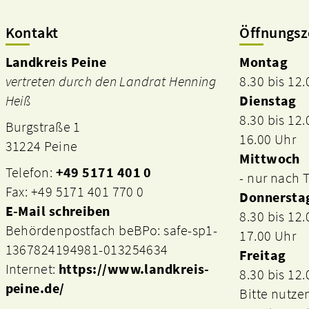
Kontakt
Öffnungsz
Landkreis Peine
Montag
vertreten durch den Landrat Henning
8.30 bis 12
Heiß
Dienstag
8.30 bis 12
Burgstraße 1
16.00 Uhr
31224 Peine
Mittwoch
Telefon:
+49 5171 401 0
- nur nach
Fax: +49 5171 401 770 0
Donnersta
E-Mail schreiben
8.30 bis 12
Behördenpostfach beBPo: safe-sp1-
17.00 Uhr
1367824194981-013254634
Freitag
Internet:
https://www.landkreis-
8.30 bis 12
peine.de/
Bitte nutze