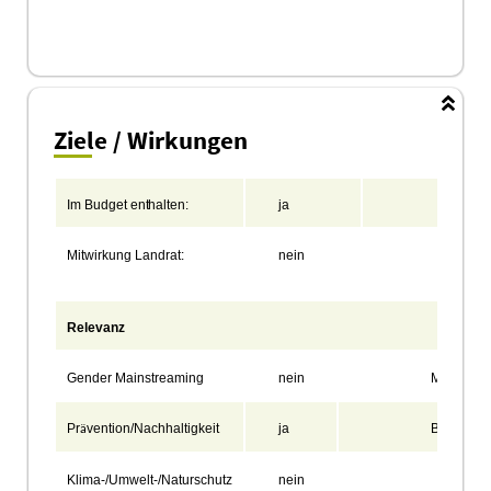
Ziele / Wirkungen
Im
Budget
enthalten:
ja
Koste
Mitwirkung
Landrat:
nein
Qualif
Mehrh
Relevanz
Gender Mainstreaming
nein
Migration
Pr
vention/Nachhaltigkeit
ja
Bildung
ä
Klima-/Umwelt-/Naturschutz
nein