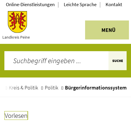
|
|
Online-Dienstleistungen
Leichte Sprache
Kontakt
MENÜ
Landkreis Peine
SUCHE
e
Kreis & Politik
Politik
Bürgerinformationssystem
Vorlesen