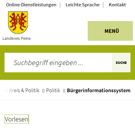
|
|
Online-Dienstleistungen
Leichte Sprache
Kontakt
MENÜ
Landkreis Peine
SUCHE
e
Kreis & Politik
Politik
Bürgerinformationssystem
Vorlesen