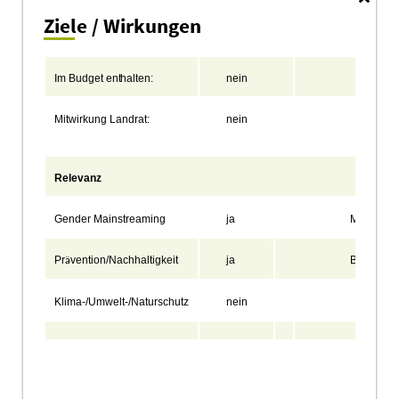
Ziele / Wirkungen
Im
Budget
enthalten:
nein
Koste
Mitwirkung
Landrat:
nein
Qualif
Mehrh
Relevanz
Gender Mainstreaming
ja
Migration
Pr
vention/Nachhaltigkeit
ja
Bildung
ä
Klima-/Umwelt-/Naturschutz
nein