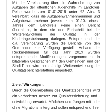
Mit der Vereinbarung ü
ber die Wahrnehmung von
Aufgaben der ö
ffentlichen Jugendhilfe im Landkreis
Peine wurde zum 01.01.2019 unter §
2 Abs. 3
vereinbart, dass die Aufgabenwahrnehmer
innen und
Aufgabenwahrnehmer
jeweils zum 01.10. eines
Jahres dem Landkreis Peine einen Bericht
ü
bermitteln, in dem sie den Fortschritt bei der
Weiterentwicklung der Qualitä
t in der
Kindertagesbetreuung darlegen. Entsprechend der
o.a. Vereinbarung wurden die Bericht
e von den
Gemeinden zur Verfü
gung gestellt. Anhand der
Rü
ckmeldungen fü
r das Jahr 2019 wurden
entsprechende Modifizierungen vorgenommen.
In
bilateralen Gesprä
chen mit den Gemeinden und der
Stadt Peine wird eine stä
ndige
Weiterentwicklung
der
Qualitä
tsberichterstattung angestrebt.
Ziele / Wirkungen:
Durch die Überarbeitung des Qualitätsberichtes
wird
ein veränderter Ansatz zur Qualitätssicherung und -
entwicklung erwartet. Mädchen und Jungen mit oder
ohne Migrationshintergrund sollen entsprechend ihrer