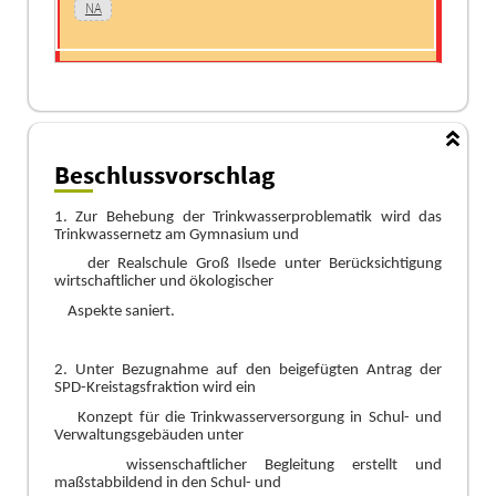
NA
Beschlussvorschlag
1.
Zur Behebung der Trinkwasserproblematik wird das
Trinkwassernetz am Gymnasium und
der Realschule Groß
Ilsede unter Berü
cksichtigung
wirtschaftlicher und ö
kologischer
Aspekte saniert.
2. Unter Bezugnahme auf den beigefü
gten Antrag der
SPD-Kreistagsfraktion wird ein
Konzept
fü
r die Trinkwasserversorgung in Schul- und
Verwaltungsgeb
ä
uden unter
wissenschaftlicher B
egleitung erstellt und
maß
stabbildend in den Schul- und