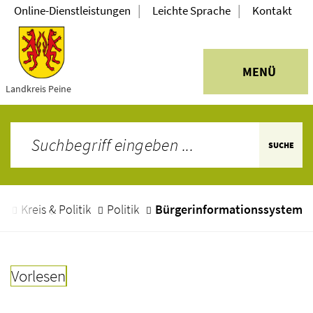
|
|
Online-Dienstleistungen
Leichte Sprache
Kontakt
MENÜ
Landkreis Peine
SUCHE
e
Kreis & Politik
Politik
Bürgerinformationssystem
Vorlesen