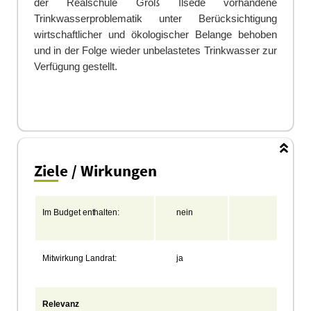
der Realschule Groß Ilsede vorhandene
Trinkwasserproblematik unter Berücksichtigung
wirtschaftlicher und ökologischer Belange behoben
und in der Folge wieder unbelastetes Trinkwasser zur
Verfügung gestellt.
Ziele / Wirkungen
Im
Budget
enthalten:
nein
Koste
Mitwirkung
Landrat:
ja
Qualif
Mehrhe
Relevanz