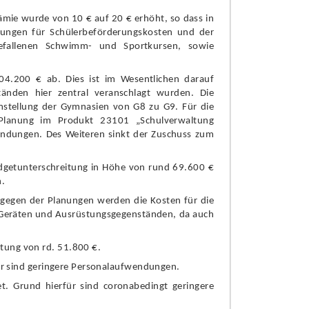
ä
mie wurde von 10 €
auf 20 €
erhö
ht, so dass in
tungen fü
r Schü
lerbefö
rderungskosten und der
efallenen Schwimm- und Sportkursen, sowie
704.200 €
ab.
Dies ist im Wesentlichen darauf
tä
nden hier zentral veranschlagt wurden. Die
mstellung der Gymnasien von G8 zu G9. Fü
r die
r Planung im Produkt 23101 „
Schulverwaltung
dungen. Des Weiteren sinkt der Zuschuss
zum
dgetunterschreitung in Hö
he von rund
69.600
€
n.
tgegen der Planungen werden die Kosten fü
r die
Gerä
ten und Ausrü
stungsg
egenstä
nden, da
auch
itung von rd.
51.800 €.
ü
r
sind geringere Personalaufwendungen.
t. Grund hierfü
r sind
coronabedingt geringere