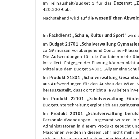
Im Teilhaushalt/Budget 1 fü
r das
Dezernat „
Z
420
.200 €
ab.
Nachstehend wird auf die
wesentlichen Abwei
Im
Fachdienst „
Schule, Kultur und Sport“
wird 
Im
Budget 21701 „
Schulverwaltung Gymnasie
zu G9 mü
ssen vorü
bergehend Container-Klasse
Die Aufwendungen fü
r die Containermiete ü
b
installiert. Entgegen der Planung kö
nnen nicht 
Mittel aus dem Budget 24301 „
Allgemeine Schul
Im
Produkt 21801 „
Schulverwaltung Gesamts
aus Aufwendungen fü
r d
en
Ausbau des WLan-Ne
herausgestellt, dass dort nicht alle Arbeiten in
Im
Produkt 221
0
1 „
Schulverwaltung Fö
rde
Budgetunterschreitung ergibt sich aus geringe
Im
Produkt 23101
„
S
chulverwaltung berufs
Personalaufwendungen. Insgesamt wurden
in
Administratoren in diesem Produkt gebucht un
Maschinen werden
in diesem J
ahr
nicht mehr g
sich aus der Inanspruchnahme oder Herabsetzu