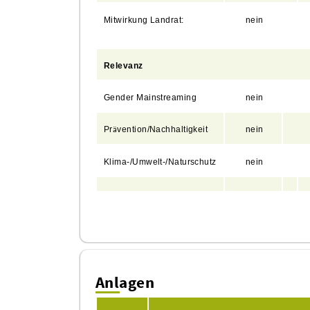
Mitwirkung
Landrat:
nein
Relevanz
Gender Mainstreaming
nein
Pr
vention/Nachhaltigkeit
nein
ä
Klima-/Umwelt-/Naturschutz
nein
Anlagen