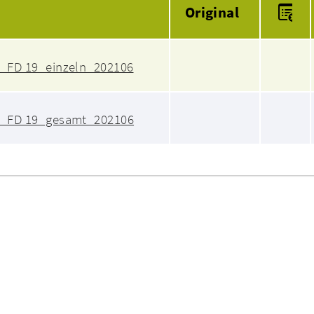
Original
_FD 19_einzeln_202106
t_FD 19_gesamt_202106