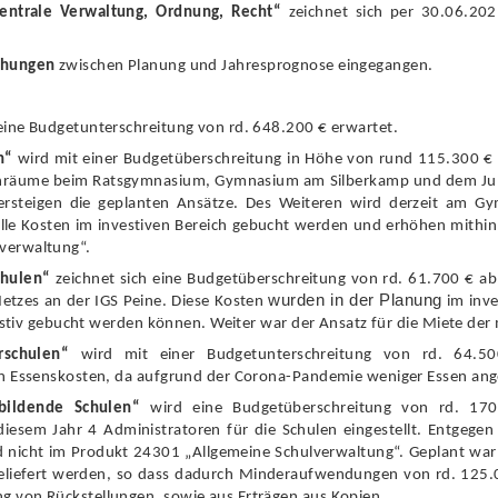
entrale Verwaltung, Ordnung, Recht“
zeichnet sich per 30.06.202
chungen
zwischen Planung und Jahresprognose eingegangen.
eine Budgetunterschrei
tung von rd. 648.200 €
erwartet.
n“
wird mit einer Budgetü
berschreitung in Hö
he von rund 115.300 €
nrä
ume beim Ratsgymnasium, Gymnasium am Silberkamp und dem Jul
ersteigen die geplanten Ansä
tze. Des Weiteren wird derzeit am Gy
alle Kosten im investiven Bereich gebucht werden und erh
ö
hen mithi
verwaltung“.
chulen“
zeichnet sich eine Budgetü
berschreitung von rd. 61.
7
00 €
ab
wurden in der Planung
tzes an der IGS Peine.
D
ie
se
Kosten
im inve
vestiv gebucht werden kö
nnen. Weiter war der Ansatz fü
r die Miete der
rschulen“
wird mit einer Budgetunterschreitung von rd. 64.5
ren Essenskosten, da aufgrund der Corona-Pandemie weniger Essen a
bildende Schulen“
wird eine Budgetü
berschreitung von rd. 17
 diesem Jahr
4 Administratoren fü
r die Schulen eingestellt. Entgege
d nicht im Produkt 24301 „
Allgemeine Schulverwaltung“
. Geplant war
eliefert werden
, so dass dadurc
h Minderaufwendungen von rd. 125.
ng von Rü
ckstellungen, sowie aus Erträ
gen aus Kopien.