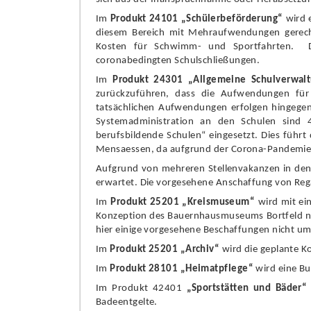
Im
Produkt 24101 „
Schü
lerbefö
rderung“
wird 
diesem Bereich mit Mehraufwendungen gerec
Kosten fü
r Schwimm- und Sportf
a
hrten.
coronabedingten Schulschließ
ungen.
Im
Produkt 24301
„
Allgemeine Schulverwal
zurü
ckzufü
hren, dass die Aufwendungen fü
r
tatsä
chlichen Aufwendungen erfolgen hingegen 
Systemadministration an den Schulen sind 
berufsbildende Schulen“
eingeset
z
t. Dies fü
hrt
Mensaessen, da
aufgrund der Corona-Pandemie
Aufgrund von mehreren Stellenvakanzen in de
erwartet.
Die vorgesehene Anschaffung von Rega
Im
Produkt 25201 „
Kreismuseum“
wi
rd mit ei
Konzeption des Bauernhausmuseums
Bortfeld
n
hier einige vorgesehene Beschaffungen nicht u
Im
Produkt 25201 „
Archiv“
wird die geplante K
Im
Produkt 28101 „
Heimatpfleg
e“
wird eine Bu
Im Produkt 42401
„
Sportstä
tten und Bä
der“
Badeentgelte.