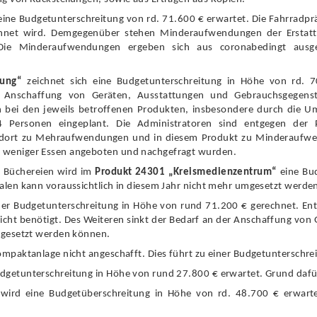
eine Budgetunterschreitung von rd. 7
1.600 €
erwartet. Die Fahrradpr
hnet wird. Demgegenü
ber stehen Minderaufwendungen der Erstat
Die Minderaufwendungen ergeben sich aus coronabedingt ausg
tung“
zeichnet sich eine Budgetunterschreitung in Hö
he von rd. 
 Anschaffung von Gerä
ten, Ausstattungen und Gebrauchsgegens
bei den jeweils betroffenen Pr
odukten, insbesondere durch die U
4 Personen eingeplant. Die Administratoren sind entgegen de
 dort zu Mehraufwendungen und in diesem Produkt zu Minderaufwen
 weniger Essen angeboten und
nachgefragt wurden
.
n
Bü
chereien wird im
Produkt 24301 „
Kreismedienzentrum“
eine Bu
len kann voraussichtlich in diesem Jahr nicht mehr umgesetzt werde
ner Budgetunterschreitung in Hö
he von rund 71.200 €
gerechnet. En
icht benö
tigt. Des Weiteren sinkt der Bedarf an der Anschaffung von 
mgesetzt werden kö
nnen.
ompaktanlage nicht angeschafft. Dies fü
hrt zu einer Budgetunterschre
dgetunterschreitung in Hö
he von rund 27.8
00 €
erwartet. Grund daf
wird eine Budgetü
berschreitung in Hö
he von rd. 48.700 €
erwarte