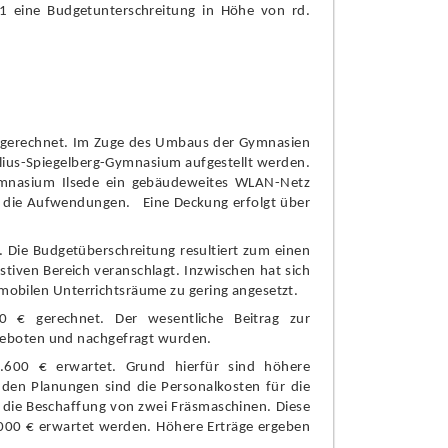
1 eine Budgetunterschreitung in Hö
he von rd.
gerechnet. Im Zuge des Umbaus der Gymnasien
i
u
s-Spiegelberg-Gymnasium aufgestellt werde
n.
mnasium Ilsede ein gebä
udeweites WLAN-Netz
n die Aufwendungen.
Eine Deckung erfolgt ü
ber
.
Die
Budgetü
berschreitung
result
iert zum einen
stiven Bereich veranschlagt. Inzwischen hat sich
 mobilen Unterrichtsrä
ume zu gering angesetzt.
00 €
gerechnet. Der wesentliche Beitrag zur
ngeboten und nachgefragt wurden.
0.600 €
erwartet. Grund hierfü
r sind hö
here
n den Planungen sind die
Personalkosten fü
r die
 die Beschaffung von zwei Frä
smaschinen. Diese
000 €
erwartet werden. Hö
here Erträ
ge ergeben