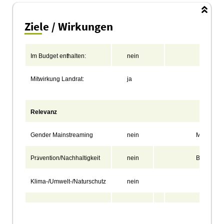
Ziele / Wirkungen
Im
Budget
enthalten:
nein
Koste
Mitwirkung
Landrat:
ja
Qualif
Mehrhe
Relevanz
Gender Mainstreaming
nein
Migration
Pr
vention/Nachhaltigkeit
nein
Bildung
ä
Klima-/Umwelt-/Naturschutz
nein