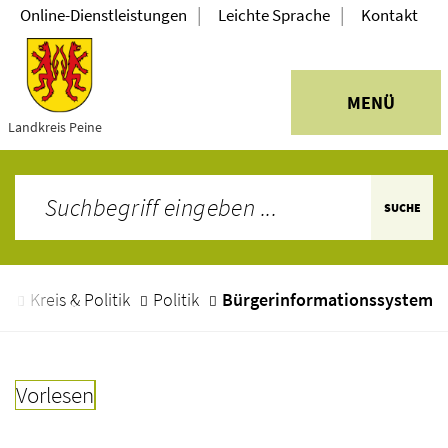
|
|
Online-Dienstleistungen
Leichte Sprache
Kontakt
MENÜ
Landkreis Peine
SUCHE
e
Kreis & Politik
Politik
Bürgerinformationssystem
Vorlesen