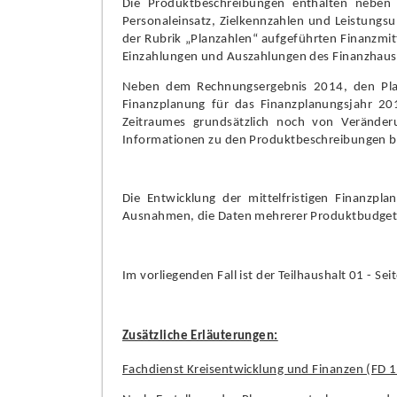
Die Produktbeschreibungen enthalten neben
Personaleinsatz, Zielkennzahlen und Leistun
der Rubrik „Planzahlen“ aufgeführten Finanzmit
Einzahlungen und Auszahlungen des Finanzhausha
Neben dem Rechnungsergebnis 2014, den Plan
Finanzplanung für das Finanzpl
a
nungsjahr 20
Zeitraumes grundsätzlich noch von Veränder
Informat
i
onen zu den Produktbeschreibungen bz
Die Entwicklung der mittelfristigen Finanzpl
Ausnahmen, die Daten mehrerer Produk
t
budgets
Im vorliegenden Fall ist der Teilhaushalt 01 - Sei
Zusätzliche Erläuterungen:
Fachdienst Kreisentwicklung und Finanzen (FD 13