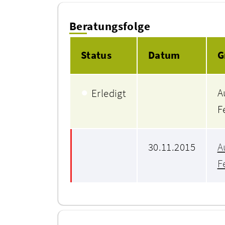
Beratungsfolge
Status
Datum
G
●
A
Erledigt
F
30.11.2015
A
F