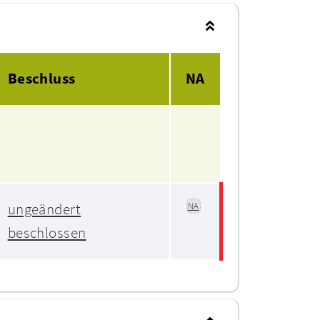
Beschluss
NA
ungeändert
NA
beschlossen