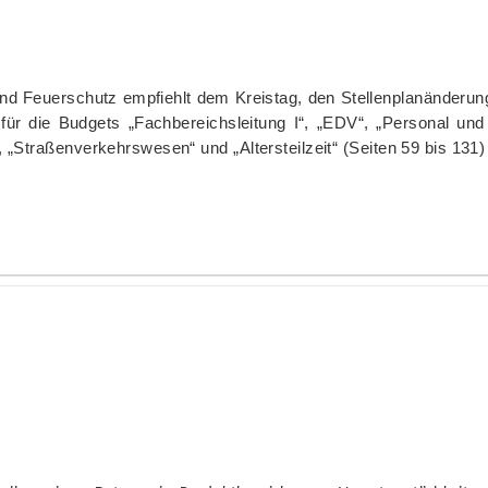
nd Feuerschutz empfiehlt dem Kreistag, den Stelle
n
planänderung
6
für die Budgets „Fachbereichsleitung I“, „EDV“, „Personal und
, „Straßenverkehrswesen“ und „Alter
s
teilzeit“ (Seiten 59 bis 13