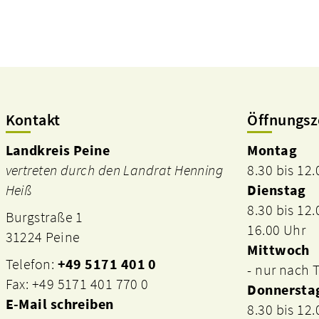
Kontakt
Öffnungsz
Landkreis Peine
Montag
vertreten durch den Landrat Henning
8.30 bis 12
Heiß
Dienstag
8.30 bis 12
Burgstraße 1
16.00 Uhr
31224 Peine
Mittwoch
Telefon:
+49 5171 401 0
- nur nach
Fax: +49 5171 401 770 0
Donnersta
E-Mail schreiben
8.30 bis 12