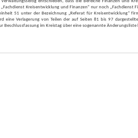
 verwaltungsseitig entschieden, dass die Bereiche Finanzen und Kr
 „Fachdienst Kreisentwicklung und Finanzen“ nur noch „Fachdienst F
nseinheit 51 unter der Bezeichnung „Referat für Kreisentwicklung“ 
d eine Verlagerung von Teilen der auf Seiten 81 bis 97 dargestellte
r Beschlussfassung im Kreistag über eine sogenannte Änderungsliste