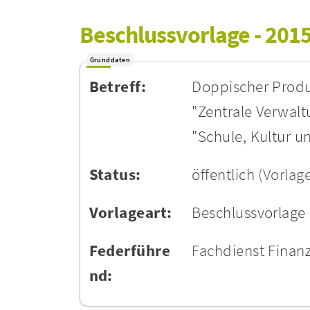
Beschlussvorlage - 201
Grunddaten
Betreff:
Doppischer Produ
"Zentrale Verwal
"Schule, Kultur u
Status:
öffentlich
(Vorlag
Vorlageart:
Beschlussvorlage
Federführe
Fachdienst Finan
nd: