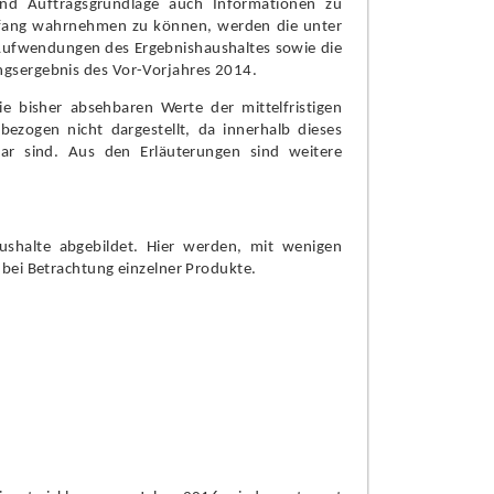
und Auftragsgrundlage auch Informationen zu
mfang wahrnehmen zu können, werden die unter
d Aufwendungen des Ergebnishaushaltes sowie die
ngsergebnis des Vor-Vorjahres 2014.
bisher absehbaren Werte der mittelfristigen
bezogen nicht da
r
gestellt, da innerhalb dieses
ar sind. Aus den Erläuterungen sind weitere
aushalte abgebildet. Hier werden, mit wenigen
s bei Betrachtung einzelner Produkte.