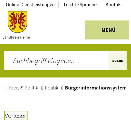
|
|
Online-Dienstleistungen
Leichte Sprache
Kontakt
MENÜ
Landkreis Peine
SUCHE
e
Kreis & Politik
Politik
Bürgerinformationssystem
Vorlesen